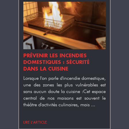
DE
PRÉVENIR LES INCENDIES
PROT
 FEU
DOMESTIQUES : SÉCURITÉ
INTU
DANS LA CUISINE
iture en
Dans l
 raison
Lorsque l'on parle d'incendie domestique,
on en
duit.En
une des zones les plus vulnérables est
ignifu
contact
sans aucun doute la cuisine :Cet espace
quoi s
central de nos maisons est souvent le
est le
théâtre d'activités culinaires, mais ...
LIRE L'ARTICLE
LIRE L'A