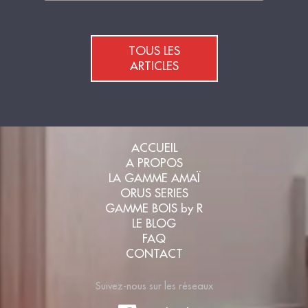
TOUS LES
ARTICLES
ACCUEIL
A PROPOS
LA GAMME AMAÏ
ORUS SERIES
GAMME BOIS by R
LE BLOG
FAQ
CONTACT
Suivez-nous sur les réseaux