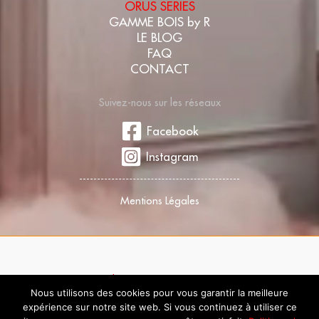
ORUS SERIES
GAMME BOIS by R
LE BLOG
FAQ
CONTACT
Suivez-nous sur les réseaux
Facebook
Instagram
Mentions Légales
Copyright 2026 ©
JPJ-Executive 2026
Nous utilisons des cookies pour vous garantir la meilleure
Reproduction Même Partielle Interdite
expérience sur notre site web. Si vous continuez à utiliser ce
Marques Françaises déposées Propriété de JPJ Executive SYS SAS -