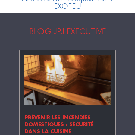
EXOFEU
BLOG JPJ EXECUTIVE
DE
PRÉVENIR LES INCENDIES
PROT
 FEU
DOMESTIQUES : SÉCURITÉ
INTU
DANS LA CUISINE
iture en
Dans l