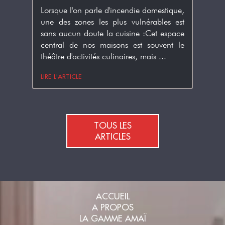
 raison
Lorsque l'on parle d'incendie domestique,
on en
duit.En
une des zones les plus vulnérables est
ignifu
contact
sans aucun doute la cuisine :Cet espace
quoi s
central de nos maisons est souvent le
est le
théâtre d'activités culinaires, mais ...
LIRE L'ARTICLE
LIRE L'A
TOUS LES
ARTICLES
ACCUEIL
A PROPOS
LA GAMME AMAÏ