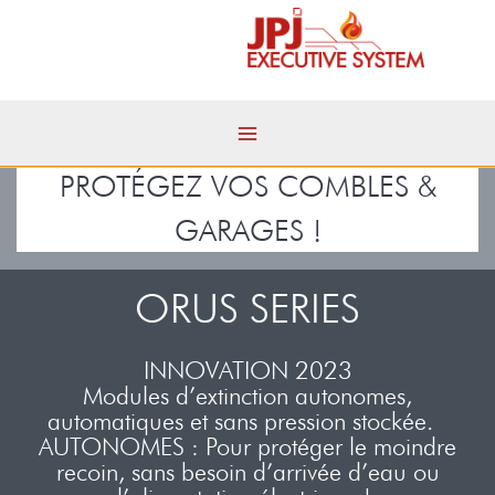
Aller
Accueil
ORUS SERIES
au
contenu
PROTÉGEZ VOS COMBLES &
GARAGES !
ORUS SERIES
INNOVATION 2023
Modules d’extinction autonomes,
automatiques et sans pression stockée.
AUTONOMES : Pour protéger le moindre
recoin, sans besoin d’arrivée d’eau ou